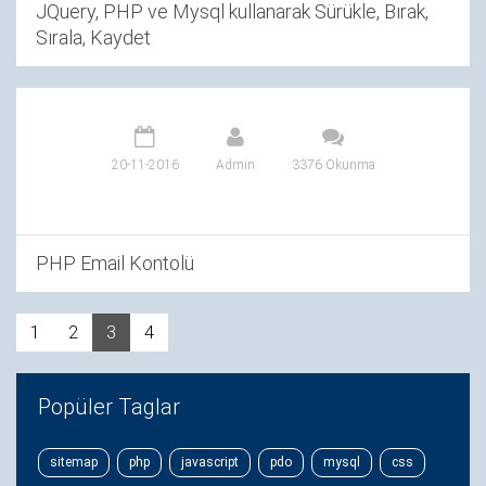
JQuery, PHP ve Mysql kullanarak Sürükle, Bırak,
Sırala, Kaydet
20-11-2016
Admin
3376 Okunma
PHP Email Kontolü
1
2
3
4
Popüler Taglar
sitemap
php
javascript
pdo
mysql
css