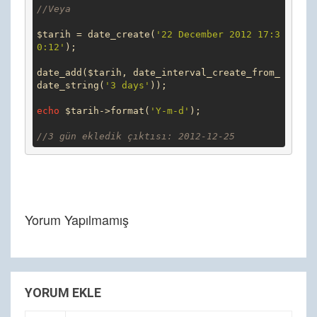
//Veya
$tarih = date_create(
'22 December 2012 17:3
0:12'
);

date_add($tarih, date_interval_create_from_
date_string(
'3 days'
));

echo
 $tarih->format(
'Y-m-d'
);

//3 gün ekledik çıktısı: 2012-12-25
Yorum Yapılmamış
YORUM EKLE