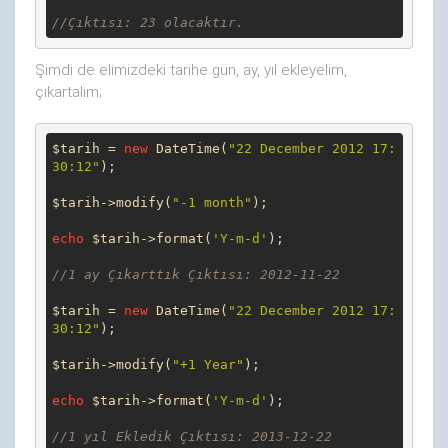
//Çıktısı: 23 olacaktır.
Şimdi de elimizdeki tarihe gün, ay, yıl ekleyelim,
çıkartalım;
$tarih = 
new
 DateTime(
"22 December 2012 17:
30:12"
);

$tarih->modify(
"-1 month"
);

echo
 $tarih->format(
'Y-m-d'
);

//1 ay Çıkarttık Çıktısı: 2012-11-22
$tarih = 
new
 DateTime(
"22 December 2012 17:
30:12"
);

$tarih->modify(
"+1 Year"
);

echo
 $tarih->format(
'Y-m-d'
);

//1 yıl Ekledik Çıktısı: 2013-12-22