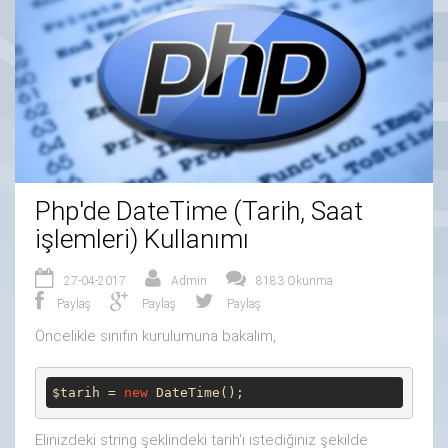
Php'de DateTime (Tarih, Saat
işlemleri) Kullanımı
27-04-2017
Admin
8183 Okunma
Paylaş
Paylaş
Paylaş
Öncelikle sınıfın kurulumuna bakalım,
$tarih = 
new
 DateTime();
Elinizdeki string şeklindeki tarih'i istediğiniz şekilde