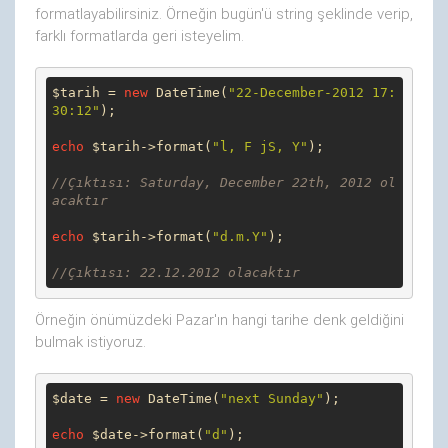
formatlayabilirsiniz. Örneğin bugün'ü string şeklinde verip,
farklı formatlarda geri isteyelim.
$tarih = 
new
 DateTime(
"22-December-2012 17:
30:12"
);

echo
 $tarih->format(
"l, F jS, Y"
);

//Çıktısı: Saturday, December 22th, 2012 ol
acaktır
echo
 $tarih->format(
"d.m.Y"
);

//Çıktısı: 22.12.2012 olacaktır
Örneğin önümüzdeki Pazar'ın hangi tarihe denk geldiğini
bulmak istiyoruz.
$date = 
new
 DateTime(
"next Sunday"
);

echo
 $date->format(
"d"
);
