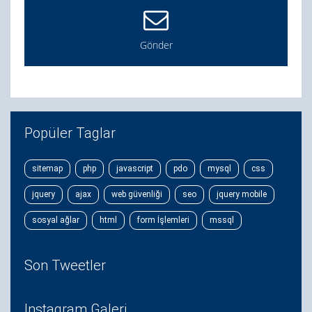
Gönder
Popüler Taglar
sitemap
php
javascript
pdo
mysql
css
jquery
ajax
web güvenliği
seo
jquery mobile
sosyal ağlar
html
form İşlemleri
mssql
Son Tweetler
Instagram Galeri