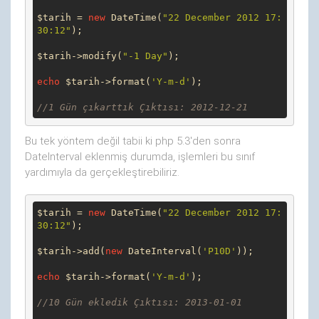
$tarih = 
new
 DateTime(
"22 December 2012 17:
30:12"
);

$tarih->modify(
"-1 Day"
);

echo
 $tarih->format(
'Y-m-d'
);

//1 Gün çıkarttık Çıktısı: 2012-12-21
Bu tek yöntem değil tabii ki php 5.3'den sonra
DateInterval eklenmiş durumda, işlemleri bu sınıf
yardımıyla da gerçekleştirebiliriz.
$tarih = 
new
 DateTime(
"22 December 2012 17:
30:12"
);

$tarih->add(
new
 DateInterval(
'P10D'
));

echo
 $tarih->format(
'Y-m-d'
);

//10 Gün ekledik Çıktısı: 2013-01-01