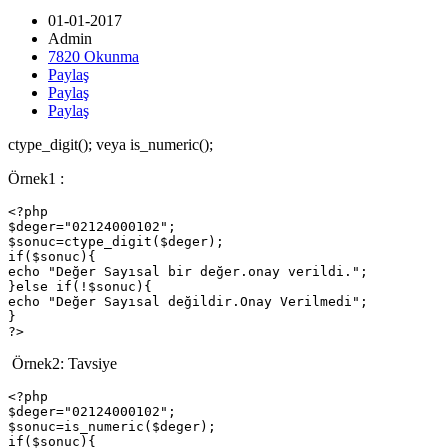
01-01-2017
Admin
7820 Okunma
Paylaş
Paylaş
Paylaş
ctype_digit(); veya is_numeric();
Örnek1 :
<?php

$deger="02124000102";

$sonuc=ctype_digit($deger);

if($sonuc){

echo "Değer Sayısal bir değer.onay verildi.";

}else if(!$sonuc){

echo "Değer Sayısal değildir.Onay Verilmedi";

}

?>
Örnek2: Tavsiye
<?php

$deger="02124000102";

$sonuc=is_numeric($deger);

if($sonuc){
