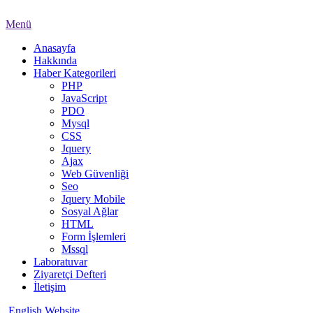
Menü
Anasayfa
Hakkında
Haber Kategorileri
PHP
JavaScript
PDO
Mysql
CSS
Jquery
Ajax
Web Güvenliği
Seo
Jquery Mobile
Sosyal Ağlar
HTML
Form İşlemleri
Mssql
Laboratuvar
Ziyaretçi Defteri
İletişim
English Website