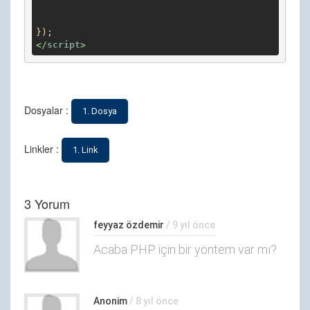
</
script
>
Dosyalar :
1. Dosya
Linkler :
1. Link
3 Yorum
feyyaz özdemir
/ 9 yıl önce
Acaba PHP için bir yöntem var mı?
Anonim
/ 8 yıl önce