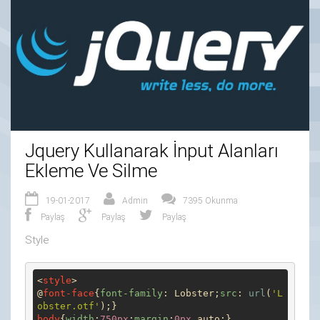
Jquery Kullanarak İnput Alanları
Ekleme Ve Silme
19-01-2017
Admin
7395 Okunma
Paylaş
Paylaş
Paylaş
Style
<
style
>

@
font-face
{
font-family
: Lobster;
src
: 
url
(
'L
obster.otf'
body
{
width
:
750px
;
margin
:
0px