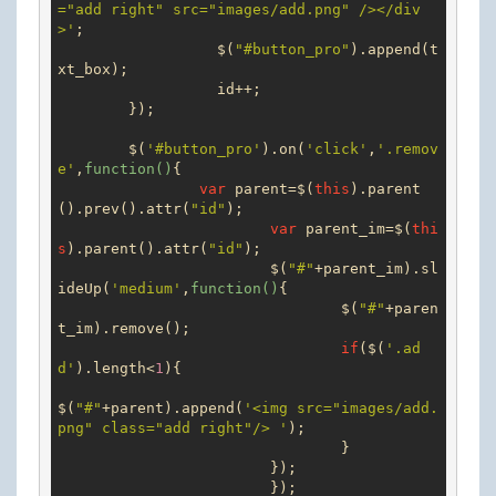
="add right" src="images/add.png" /></div
>'
;

		  $(
"#button_pro"
).append(t
xt_box);

		  id++;

	});

	$(
'#button_pro'
).on(
'click'
,
'.remov
e'
,
function
(
)
{

var
 parent=$(
this
).parent
().prev().attr(
"id"
);

var
 parent_im=$(
thi
s
).parent().attr(
"id"
);

			$(
"#"
+parent_im).sl
ideUp(
'medium'
,
function
(
)
{

				$(
"#"
+paren
t_im).remove();

if
($(
'.ad
d'
).length<
1
){

$(
"#"
+parent).append(
'<img src="images/add.
png" class="add right"/> '
);

				}

			});

			});
