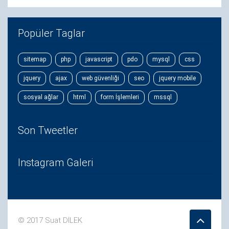
Popüler Taglar
sitemap
php
javascript
pdo
mysql
css
jquery
ajax
web güvenliği
seo
jquery mobile
sosyal ağlar
html
form İşlemleri
mssql
Son Tweetler
Instagram Galeri
© 2017 Suat DİLEK