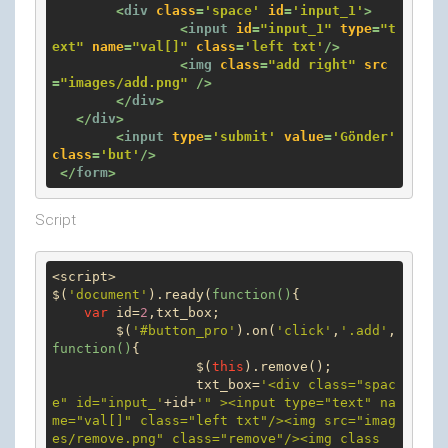
<
div
class
=
'space'
id
=
'input_1'
>
<
input
id
=
"input_1"
type
=
"t
ext"
name
=
"val[]"
class
=
'left txt'
/>
<
img
class
=
"add right"
src
=
"images/add.png"
 />
</
div
>
</
div
>
<
input
type
=
'submit'
value
=
'Gönder'
class
=
'but'
/>
</
form
>
Script
<script>

$(
'document'
).ready(
function
(
)
{

var
 id=
2
,txt_box;

	$(
'#button_pro'
).on(
'click'
,
'.add'
,
function
(
)
{

		  $(
this
).remove();

		  txt_box=
'<div class="spac
e" id="input_'
+id+
'" ><input type="text" na
me="val[]" class="left txt"/><img src="imag
es/remove.png" class="remove"/><img class