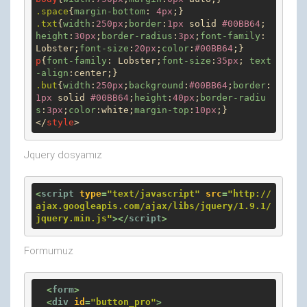
.space
{
margin-bottom
: 
4px
.txt
{
width
:
250px
;
border
:
1px
 solid 
#00BB64
; 
height
:
30px
;
border-radius
:
3px
;
font-family
: 
Lobster;
font-size
:
20px
;
color
:
#00BB64
p
{
font-family
: Lobster;
font-size
:
35px
; 
text
-align
.but
{
width
:
250px
;
background
:
#00BB64
;
border
:
1px
 solid 
#00BB64
;
height
:
40px
;
border-radiu
s
:
3px
;
color
:white;
margin-top
:
10px
;}

</
style
>
Jquery dosyamız
<
script
type
=
"text/javascript"
src
=
"http://
ajax.googleapis.com/ajax/libs/jquery/1.9.1/
jquery.min.js"
>
</
script
>
Formumuz
<
form
>
<
div
id
=
"button_pro"
>